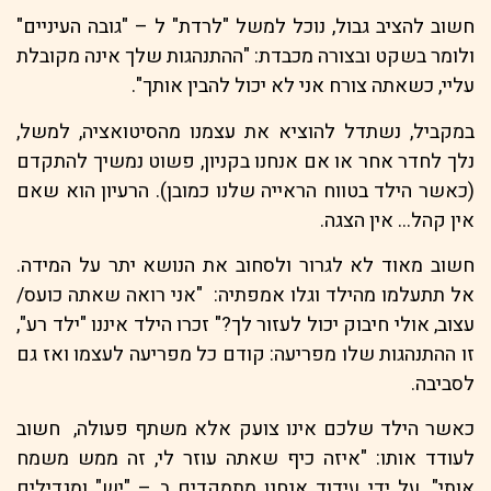
חשוב להציב גבול, נוכל למשל "לרדת" ל – "גובה העיניים"
ולומר בשקט ובצורה מכבדת: "ההתנהגות שלך אינה מקובלת
עליי, כשאתה צורח אני לא יכול להבין אותך".
במקביל, נשתדל להוציא את עצמנו מהסיטואציה, למשל,
נלך לחדר אחר או אם אנחנו בקניון, פשוט נמשיך להתקדם
(כאשר הילד בטווח הראייה שלנו כמובן). הרעיון הוא שאם
אין קהל… אין הצגה.
חשוב מאוד לא לגרור ולסחוב את הנושא יתר על המידה.
אל תתעלמו מהילד וגלו אמפתיה: "אני רואה שאתה כועס/
עצוב, אולי חיבוק יכול לעזור לך?" זכרו הילד איננו "ילד רע",
זו ההתנהגות שלו מפריעה: קודם כל מפריעה לעצמו ואז גם
לסביבה.
כאשר הילד שלכם אינו צועק אלא משתף פעולה, חשוב
לעודד אותו: "איזה כיף שאתה עוזר לי, זה ממש משמח
אותי". על ידי עידוד אנחנו מתמקדים ב – "יש" ומגדילים