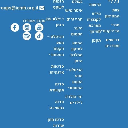
כללי
הזמנה
בעולם
נגישות
לשקט
groups@icmh.org.il
צוות
איפה מיש
מידע
המוזיאון
דיאלוג עם
החייזרים
לקבוצות
עקבו אחרינו
חברי
הזמן
מערכת
היער
הדירקטוריון
החינוך
הקסום
הביטלס –
דרושים
תקנון
מסע
המסע
ומכרזים
הקסם
לתיקון
המסתורי
ממלכת
הזמן
סדנאות
הביטלס –
ארגוניות
מסע
הקסם
סדנת
המסתורי
תקשורת
ימי הולדת
סדנה
לילדים
בחשיכה
סדנת מתן
שירות