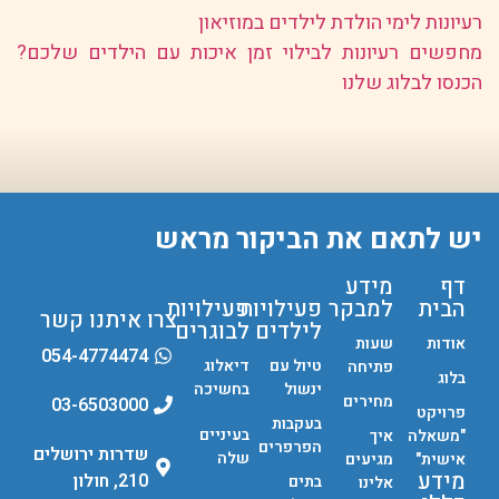
רעיונות לימי הולדת לילדים במוזיאון
מחפשים רעיונות לבילוי זמן איכות עם הילדים שלכם?
הכנסו לבלוג שלנו
יש לתאם את הביקור מראש
דף
מידע
הבית
למבקר
פעילויות
פעילויות
צרו איתנו קשר
לילדים
לבוגרים
אודות
שעות
054-4774474
טיול עם
דיאלוג
פתיחה
בלוג
ינשול
בחשיכה
מחירים
03-6503000
פרויקט
בעקבות
בעיניים
"משאלה
איך
הפרפרים
שדרות ירושלים
שלה
אישית"
מגיעים
מידע
210, חולון
בתים
אלינו