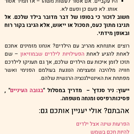
היו עקביים. אם אסור לעשות משהו – אז תמיד אסור
אותו. לא פעם כן ופעם לא.
חשוב לזכור כי בסופו של דבר מדובר בילד שלכם. אל
תגיבו מתוך כעס, תסכול או ייאוש, אלא הגיבו בקור רוח
ובאופן מידתי.
רוצים אתנחתא מהריב עם הילדים? אנחנו מזמינים אתכם
לאחת להגיע לאחת
הפעילויות לילדים שבמוזיאון
– שם
תזכו לזמן איכות עם הילדים שלכם, אך גם תעניקו לילדכם
חוויה מלהיבה ומעצימה הנוגעת בעולמם הפנימי ואשר
מפתחת את האינטילגנציה הרגשית שלהם.
ייעוץ: ניר סנדץ' – מדריך במסלול "
בגובה העיניים
" ,
פסיכותרפיסט ומנחה משפחה.
אהבתם? אולי יעניין אותכם גם:
הפרעות שינה אצל ילדים
להיות חכם בשמש