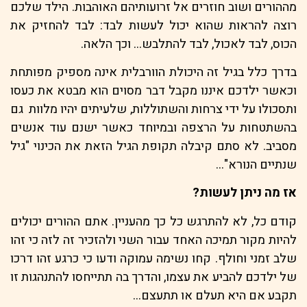
מההורים ושוב חוזרים אל זרועותיהם האוהבות. הילד שלכם
רוצה להראות שהוא יכול לעשות לבד: לבד להחזיק את
הכוס, לבד לאכול, לבד להתלבש… וכך הלאה.
בדרך כלל בגיל זה היכולת הוורבלית אינה מספיק מפותחת
וכאשר ילדכם איננו מקבל דבר מסוים הוא מבטא את כעסו
ותסכולו על ידי צרחות והשתוללות, שלעיתים יהיו מלוות גם
בהשתטחות על הרצפה ובמיוחד כאשר ישנם עוד אנשים
מסביב. לא סתם קיבלה תקופת הגיל הזאת את הכינוי "גיל
שנתיים הנורא"…
אז מה ניתן לעשות?
קודם כל, לא להתרגש כל כך מהעניין. אתם ההורים יכולים
להיות מקור תמיכה האחד עבור השני ולהזכיר זה לזה כי זהו
שלב זמני וחולף. קחו נשימה עמוקה ודעו כי כרגע זהו דרכו
של ילדכם להביע את עצמו, והדרך בה תתייחסו להתנהגות זו
תקבע אם היא תעלם או תתעצם…