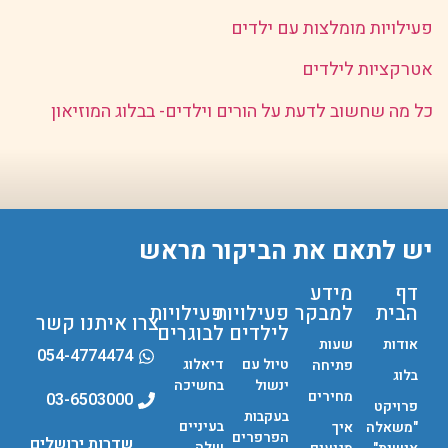
פעילויות מומלצות עם ילדים
אטרקציות לילדים
כל מה שחשוב לדעת על הורים וילדים- בבלוג המוזיאון
יש לתאם את הביקור מראש
דף
מידע
הבית
למבקר
פעילויות
פעילויות
צרו איתנו קשר
לילדים
לבוגרים
אודות
שעות
054-4774474
טיול עם
דיאלוג
פתיחה
בלוג
ינשול
בחשיכה
מחירים
03-6503000
פרויקט
בעקבות
בעיניים
"משאלה
איך
הפרפרים
שדרות ירושלים
שלה