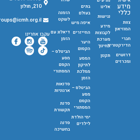
אישית"
מגיעים
מידע
210, חולון
בתים
אלינו
כללי
הזמנה
בעולם
נגישות
לשקט
groups@icmh.org.il
צוות
איפה מיש
מידע
המוזיאון
דיאלוג עם
החייזרים
לקבוצות
עקבו אחרינו
חברי
הזמן
מערכת
היער
הדירקטוריון
החינוך
הקסום
הביטלס –
דרושים
תקנון
מסע
המסע
ומכרזים
הקסם
לתיקון
המסתורי
ממלכת
הזמן
סדנאות
הביטלס –
ארגוניות
מסע
הקסם
סדנת
המסתורי
תקשורת
ימי הולדת
סדנה
לילדים
בחשיכה