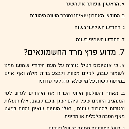
א. הראשון שפותח את השנה
ב. החודש האחרון שאיתו נסגרת השנה היהודית
ג. החודש השלישי בשנה
ד. החודש השמיני בשנה
7. מדוע פרץ מרד החשמונאים?
א. כי אנטיוכוס הטיל גזירות על העם היהודי שמנעו ממנו
לשמור שבת, לקיים מצוות ולבצע ברית מילה ואף איים
במיתות קשות על מי שלא ינהג לפי גזרותיו
ב. מאחר והשלטון היווני הכריח את היהודים לנהוג לפי
המנהגים היוונים שעל פיהם ישנן שכבות בעם, אלו הנעלות
והזוכות להטבות שונות , ואלו העניות שאינן נהנות כמעט
מאף הטבה כלכלית או מדינית
ג. בשל התייוונות מספר רב של יהודים