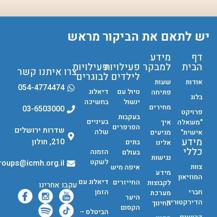
יש לתאם את הביקור מראש
דף
מידע
הבית
למבקר
פעילויות
פעילויות
צרו איתנו קשר
לילדים
לבוגרים
אודות
שעות
054-4774474
טיול עם
דיאלוג
פתיחה
בלוג
ינשול
בחשיכה
מחירים
03-6503000
פרויקט
בעקבות
בעיניים
"משאלה
איך
הפרפרים
שדרות ירושלים
שלה
אישית"
מגיעים
מידע
210, חולון
בתים
אלינו
כללי
הזמנה
בעולם
נגישות
לשקט
groups@icmh.org.il
צוות
איפה מיש
מידע
המוזיאון
דיאלוג עם
החייזרים
לקבוצות
עקבו אחרינו
חברי
הזמן
מערכת
היער
הדירקטוריון
החינוך
הקסום
הביטלס –