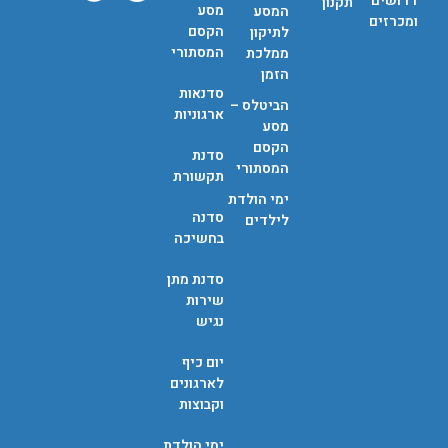
דרושים
תקנון
מסע
המסע
ומכרזים
הקסם
לתיקון
המסתורי
ממלכת
הזמן
סדנאות
הביטלס –
ארגוניות
מסע
הקסם
סדנת
המסתורי
תקשורת
ימי הולדת
סדנה
לילדים
בחשיכה
סדנת מתן
שירות
נגיש
יום כיף
לארגונים
וקבוצות
ימי הולדת