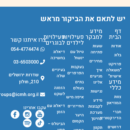
יש לתאם את הביקור מראש
דף
מידע
הבית
למבקר
פעילויות
פעילויות
צרו איתנו קשר
לילדים
לבוגרים
אודות
שעות
054-4774474
טיול עם
דיאלוג
פתיחה
בלוג
ינשול
בחשיכה
מחירים
03-6503000
פרויקט
בעקבות
בעיניים
"משאלה
איך
הפרפרים
שדרות ירושלים
שלה
אישית"
מגיעים
מידע
210, חולון
בתים
אלינו
כללי
הזמנה
בעולם
נגישות
לשקט
groups@icmh.org.il
צוות
איפה מיש
מידע
המוזיאון
דיאלוג עם
החייזרים
לקבוצות
עקבו אחרינו
חברי
הזמן
מערכת
היער
הדירקטוריון
החינוך
הקסום
הביטלס –
דרושים
תקנון
מסע