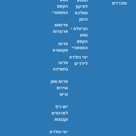
המסע
ומכרזים
הקסם
לתיקון
המסתורי
ממלכת
הזמן
סדנאות
הביטלס –
ארגוניות
מסע
הקסם
סדנת
המסתורי
תקשורת
ימי הולדת
סדנה
לילדים
בחשיכה
סדנת מתן
שירות
נגיש
יום כיף
לארגונים
וקבוצות
ימי הולדת