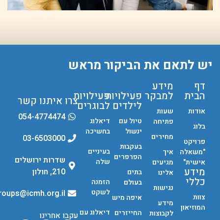
יש לתאם את הביקור מראש
דף
מידע
הבית
למבקר
פעילויות
פעילויות
צרו איתנו קשר
לילדים
לבוגרים
אודות
שעות
054-4774474
טיול עם
דיאלוג
פתיחה
בלוג
ינשול
בחשיכה
מחירים
03-6503000
פרויקט
בעקבות
בעיניים
"משאלה
איך
הפרפרים
שדרות ירושלים
שלה
אישית"
מגיעים
מידע
210, חולון
בתים
אלינו
כללי
הזמנה
בעולם
נגישות
לשקט
groups@icmh.org.il
צוות
איפה מיש
מידע
המוזיאון
דיאלוג עם
החייזרים
לקבוצות
עקבו אחרינו