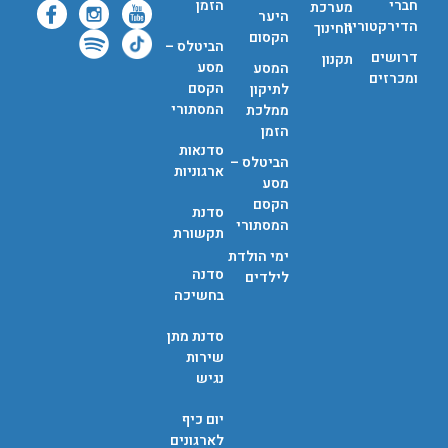
חברי
הזמן
מערכת
היער
הדירקטוריון
החינוך
הקסום
הביטלס –
דרושים
תקנון
מסע
המסע
ומכרזים
הקסם
לתיקון
המסתורי
ממלכת
הזמן
סדנאות
הביטלס –
ארגוניות
מסע
הקסם
סדנת
המסתורי
תקשורת
ימי הולדת
סדנה
לילדים
בחשיכה
סדנת מתן
שירות
נגיש
יום כיף
לארגונים