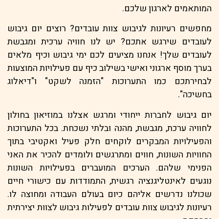
המותאמים לארגון שלכם.
מחפשים רעיונות לגיבוש צוות עובדים? רוצים יום גיבוש
לעובדים שירגש אתכם? יש לנו חוויה ערכית ומגבשת
לעובדים שלך! אנחנו מציעים לכם ימי גיבוש וכיף מלאים
בערך מוסף ארגוני ואישי בשילוב כיף עם פעילויות המוצעות
לבחירתכם כמו התערוכות "הזמנה לשקט" ו"דיאלוג
בחשיכה".
יום גיבוש לחברות ייחודי ומרגש אצלנו במוזיאון בחולון
לחוויה ערכת, מגבשת, מהנה ובלתי נשכחת. בכל התערוכות
והפעילויות המבקרים לוקחים חלק פעיל ואקטיבי בתוך
החוויות השונות, חווים ומתרגשים ולומדים להכיר את האני
הפנימי שלהם. הערכים המועברים בפעילויות השונות
נוגעים לאינטליגנציה רגשית, התמודדות עם כישורי חיים
שכולנו נדרשים אליהם כיום בעולם העבודה ומחוצה לו.
רעיונות לגיבוש צוות עובדים לפעילות גיבוש לצוות יצירתית