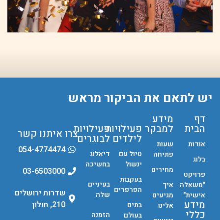
יש לתאם את הביקור מראש
דף
מידע
הבית
למבקר
פעילויות
פעילויות
צרו איתנו קשר
לילדים
לבוגרים
אודות
שעות
054-4774474
טיול עם
דיאלוג
פתיחה
בלוג
ינשול
בחשיכה
מחירים
03-6503000
פרויקט
בעקבות
בעיניים
"משאלה
איך
הפרפרים
שדרות ירושלים
שלה
אישית"
מגיעים
מידע
210, חולון
בתים
אלינו
כללי
הזמנה
בעולם