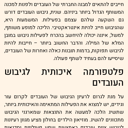
חייבים להתאים למבנה החברתי של העובדים ולפנות למכנה
המשותף הגדול ביותר ביניהם. שנית, גיבוש העובדים דורש
גם השקעה שלהם עצמם בפעילות. המשמעות היא,
שהגיבוש חייב להיות אינטראקטיבי. הליכה למופע משותף,
למשל, איננה יכולה להיחשב בהכרח לפעילות גיבוש במובן
המלא של המילה. והדבר החשוב ביותר – חייבות להיות
לגיבוש תפוקות, בדמות תובנות כאלה ואחרות של העובדים,
שיסייעו להם בעתיד לשתף פעולה.
פלטפורמה איכותית לגיבוש
העובדים
על מנת לגרום לרעיון הגיבוש של העובדים לקרום עור
וגידים, יש למצוא את הפעילות המתאימה והאיכותית ביותר,
שתשיג הלכה למעשה את התוצאות שמארגני הגיבוש
מתכוונים להשיג. מוזיאון הילדים בחולון מציע מגוון רעיונות
לגיבוש צוות עובדים באמצעות שפע פעילויות וסדנאות