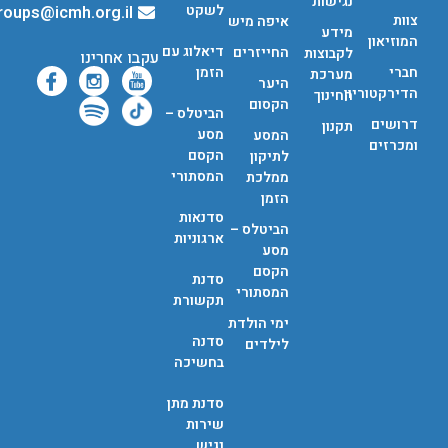
נגישות
לשקט
groups@icmh.org.il
צוות
איפה מיש
מידע
המוזיאון
דיאלוג עם
החייזרים
לקבוצות
עקבו אחרינו
חברי
הזמן
מערכת
היער
הדירקטוריון
החינוך
הקסום
הביטלס –
דרושים
תקנון
מסע
המסע
ומכרזים
הקסם
לתיקון
המסתורי
ממלכת
הזמן
סדנאות
הביטלס –
ארגוניות
מסע
הקסם
סדנת
המסתורי
תקשורת
ימי הולדת
סדנה
לילדים
בחשיכה
סדנת מתן
שירות
נגיש