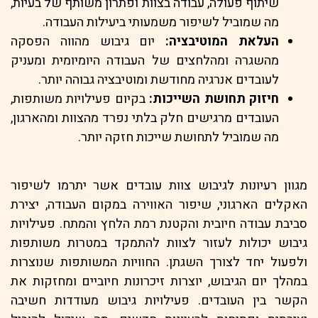
שיתוף פעולה, עבודה בצוות ופתרון משותף של בעיות,
מה שמוביל לשיפור משמעותי ביעילות העבודה.
העלאת המוטיבציה:
יום גיבוש מהווה הפסקה
מהשגרה ומהלחצים של העבודה היומיומית ומעניק
לעובדים אנרגיה מחודשת ומוטיבציה גבוהה יותר.
חיזוק תחושת השייכות:
בקיום פעילויות משותפות,
העובדים מרגישים חלק בלתי נפרד מהצוות ומהארגון,
מה שמוביל לתחושת שייכות חזקה יותר.
מגוון רעיונות לגיבוש צוות עובדים אשר יתרמו לשיפור
האקלים הארגוני, שיפור האווירה במקום העבודה, יצירת
סביבת עבודה חיובית והקטנת רמת הלחץ והמתח. פעילויות
גיבוש יכולות לעזור לצוות להתמקד במטרות משותפות
ולפעול יחד לצורך השגתן. החוויות המשותפות שנוצרות
במהלך יום הגיבוש, יוצרות זיכרונות חיוביים ומחזקות את
הקשר בין העובדים. פעילויות גיבוש מעודדות חשיבה