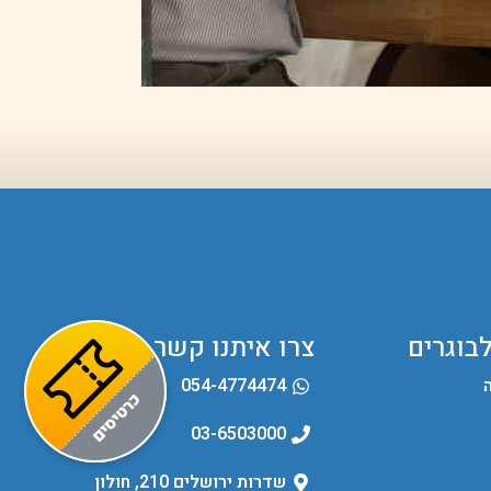
לבוגרים
צרו איתנו קשר
054-4774474
03-6503000
שדרות ירושלים 210, חולון