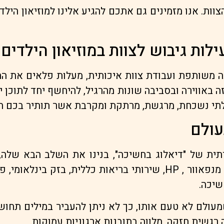
צוות. אנו מזמינים גם אתכם להגיע אלינו למוזיאון הילד
לות גיבוש לצוות במוזיאון הילדים
ה משותפת ועבודת צוות איכותית, מעלות פלאים את הת
באווירה ובסביבה שונות מהרגיל, להיחשף יחד לתוכן ייחו
ה בלתי נשכחת, מרגשת, מרתקת ומקרבת אשר תותיר בכם 
עולם
תית של "דיאלוג בחשיכה", בנינו את השלב הבא שלה,
פעילות גיבוש לצוות יוצאת דופן. מקנזי, דויטשה בנק, מנפאוור , HP, 
שיכה.
לם לא טעם אותו, כך לא ניתן להעביר במילים תחושה
גשית חזקה, מלווה בתובנות ארגוניות עמוקות.