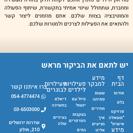
ומחברת, שתחולל שינוי אמיתי בתקשורת, שיתוף הפעולה
והמוטיבציה בצוות שלכם. אתם מוזמנים ליצור קשר
ולהתאים את הפעילות לצרכים ולמטרות שלכם.
יש לתאם את הביקור מראש
דף
מידע
הבית
למבקר
פעילויות
פעילויות
צרו איתנו קשר
לילדים
לבוגרים
אודות
שעות
054-4774474
טיול עם
דיאלוג
פתיחה
בלוג
ינשול
בחשיכה
מחירים
03-6503000
פרויקט
בעקבות
בעיניים
"משאלה
איך
הפרפרים
שדרות ירושלים
שלה
אישית"
מגיעים
מידע
210, חולון
בתים
אלינו