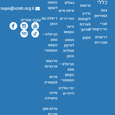
כללי
הזמנה
בעולם
נגישות
לשקט
groups@icmh.org.il
צוות
איפה מיש
מידע
המוזיאון
דיאלוג עם
החייזרים
לקבוצות
עקבו אחרינו
חברי
הזמן
מערכת
היער
הדירקטוריון
החינוך
הקסום
הביטלס –
דרושים
תקנון
מסע
המסע
ומכרזים
הקסם
לתיקון
המסתורי
ממלכת
הזמן
סדנאות
הביטלס –
ארגוניות
מסע
הקסם
סדנת
המסתורי
תקשורת
ימי הולדת
סדנה
לילדים
בחשיכה
סדנת מתן
שירות