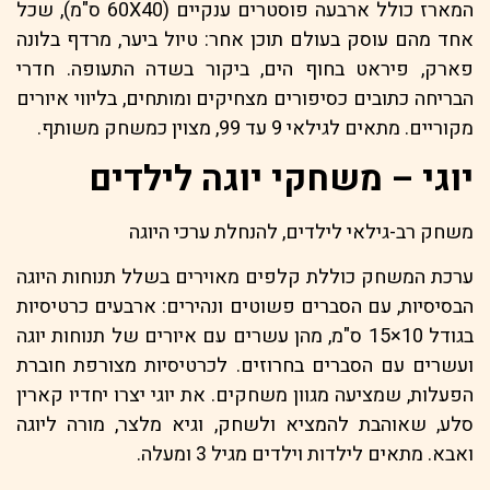
המארז כולל ארבעה פוסטרים ענקיים (60X40 ס"מ), שכל
אחד מהם עוסק בעולם תוכן אחר: טיול ביער, מרדף בלונה
פארק, פיראט בחוף הים, ביקור בשדה התעופה. חדרי
הבריחה כתובים כסיפורים מצחיקים ומותחים, בליווי איורים
מקוריים. מתאים לגילאי 9 עד 99, מצוין כמשחק משותף.
יוגי – משחקי יוגה לילדים
משחק רב-גילאי לילדים, להנחלת ערכי היוגה
ערכת המשחק כוללת קלפים מאוירים בשלל תנוחות היוגה
הבסיסיות, עם הסברים פשוטים ונהירים: ארבעים כרטיסיות
בגודל 10×15 ס"מ, מהן עשרים עם איורים של תנוחות יוגה
ועשרים עם הסברים בחרוזים. לכרטיסיות מצורפת חוברת
הפעלות, שמציעה מגוון משחקים. את יוגי יצרו יחדיו קארין
סלע, שאוהבת להמציא ולשחק, וגיא מלצר, מורה ליוגה
ואבא. מתאים לילדות וילדים מגיל 3 ומעלה.