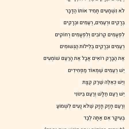
לֹא נִשְׁמָעִים תָּמִיד אוֹתוֹ הַדָּבָר
בְּרָקִים וּרְעַמִים, רְעַמִים וּבְרָקִים
לִפְעָמִים קְרוֹבִים וְלִפְעָמִים רְחוֹקִים
רְעַמִים וּבְרָקִים בְּלֵילוֹת הַגְשוּמִים
אֶת הַבָּרָק רוֹאִים אֲבָל אֶת הָרַעַם שׁוֹמְעִים
יֵשׁ רְעַמִים שֶׁמְּאוֹד מַפְחִידִים
וְיֵשׁ כְּאֵלֶּה שֶׁרַק קְצָת
יֵשׁ רַעַם חַלָּשׁ וְרַעַם בֵּינוֹנִי
וְרַעַם חָזָק חָזָק שֶׁלֹּא נָעִים לִשְׁמוֹעַ
בְּעִיקָּר אִם אַתָּה לְבַד