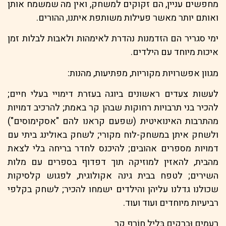
מחפשים עניין, הם זקוקים למשחק, ואין מה שמשמח אותן
ואותם יותר מאשר פעילות משותפת איתנו, ההורים.
ימי סגריר הם הזדמנות נהדרת לאימהות ולאבות לבלות זמן
איכות מיוחד עם הילדים.
מגוון אפשרויות מקוריות, מפתיעות, מהנות:
לעשות צעדים ראשונים ביוגה בעזרת דימויי בעלי חיים;
להכיר בני תרבויות רחוקות שבהן קר באמת; להרכיב דמויות
מהתרבות האינואיטית (שפעם קראנו להם "אסקימוסים")
ולשחק איתן במשחק-לוח מקורי; לשחק באולינג ביתי עם
דמויות מספרים אהובים; להיכנס לחדר בריחה בלי לצאת
מהבית, להאזין למוזיקה תוך דפדוף בספרים עם מלות
השירים; לטפח בבית גינה אקולוגית, לפגוש קלסיקות
שכולנו גדלנו עליהן והילדים ישמחו להכיר; לשחק בקלפי
רביעיות מיוחדים ועוד ועוד.
רְעַמִים וּבְרָקִים בְּלֵיל חוֹרֶף קַר