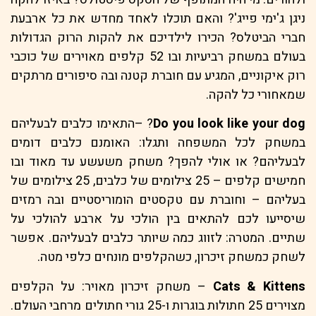
ניגן ג'ימי פייג'? והאם תוכלו לאחד מחדש את כל ארבעת
חברי הביטלס? הכירו לילדיכם את להקות הרוק הגדולות
בעולם במשחק רביעיות ובו 52 קלפים מאוירים של כוכבי
רוק איקוניים, המגיע עם חוברת קטנה ובה סיפורים מרתקים
שמאחורי כל להקה.
Do you look like your dog
? –התאימו כלבים לבעליהם
במשחק לכל המשפחה ותגלו: האומנם כלבים דומים
לבעליהם? או אולי להפך? משחק משעשע עד מאוד ובו
חמישים קלפים – 25 צילומים של כלבים, 25 צילומים של
בעליהם – וחוברת עם טקסטים הומוריסטיים ובה רמזים
שיסייעו לכם להתאים בין הולכי על ארבע להולכי על
שתיים. המטרה: לזווג כמה שיותר כלבים לבעליהם. אפשר
לשחק כמשחק זיכרון, כשהקלפים מונחים כלפי מטה.
Cats & Kittens
– משחק זיכרון מאויר: על הקלפים
מצוירים 25 חתולות בוגרות ו-25 גורי חתולים מרחבי העולם.