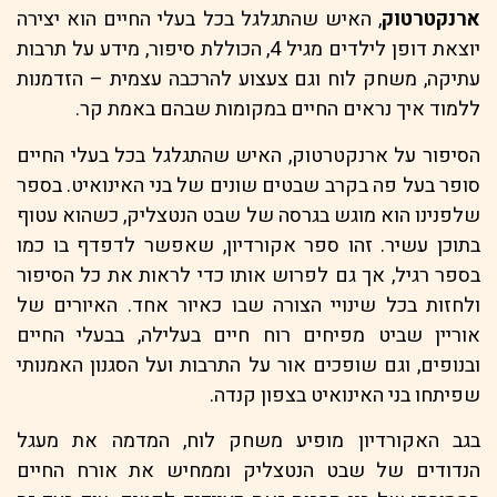
ארנקטרטוק
, האיש שהתגלגל בכל בעלי החיים הוא יצירה
יוצאת דופן לילדים מגיל 4, הכוללת סיפור, מידע על תרבות
עתיקה, משחק לוח וגם צעצוע להרכבה עצמית – הזדמנות
ללמוד איך נראים החיים במקומות שבהם באמת קר.
הסיפור על ארנקטרטוק, האיש שהתגלגל בכל בעלי החיים
סופר בעל פה בקרב שבטים שונים של בני האינואיט. בספר
שלפנינו הוא מוגש בגרסה של שבט הנטצליק, כשהוא עטוף
בתוכן עשיר. זהו ספר אקורדיון, שאפשר לדפדף בו כמו
בספר רגיל, אך גם לפרוש אותו כדי לראות את כל הסיפור
ולחזות בכל שינויי הצורה שבו כאיור אחד. האיורים של
אוריין שביט מפיחים רוח חיים בעלילה, בבעלי החיים
ובנופים, וגם שופכים אור על התרבות ועל הסגנון האמנותי
שפיתחו בני האינואיט בצפון קנדה.
בגב האקורדיון מופיע משחק לוח, המדמה את מעגל
הנדודים של שבט הנטצליק וממחיש את אורח החיים