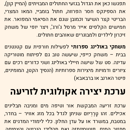
תפגשו כאן את הגדול בגזעי החתולים המבויתים (המיין קון),
את הספינקס חסר הפרווה, חתול בומביי, המאו המצרי,
הבריטי קצר השיער וכמובן שגם את הסיאמי המפואר. את
חמישים הקלפים אייר מרסל ג'ורג', ויצר יופי של משחק
זיכרון לילדים ולמבוגרים שאוהבים חתולים.
משחקי באולינג ספרותי
לפעילות חורפית עם קטנטנים
בבית – משחק כייפי, שיעשה טוב גם לפיתוח מוטוריקה
עדינה. סט של שישה חיילי באולינג ושני כדורים רכים עם
ציורים ודמויות מיצירות ספרותיות (הנסיך הקטן, המומינים,
פיטר הארנב או ברבאבא)
ערכת יצירה אקולוגית לזריעה
ערכת זריעה המבקשת אור וטיפה מים ומניבה תבלינים
אכילים. זהו טֶָרַרְיוּם שניתן לגדל בכל מזג אוויר – בחדר,
במטבח, במשרד או על עדן החלון. כלי לימודי המדגים את
מחזור המים, פוטוסינתזה ואת תהליכי הנביטה והצמיחה.