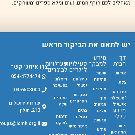
מאחלים לכם חורף חמים, נעים ומלא ספרים ומשחקים.
יש לתאם את הביקור מראש
דף
מידע
הבית
למבקר
פעילויות
פעילויות
צרו איתנו קשר
לילדים
לבוגרים
אודות
שעות
054-4774474
טיול עם
דיאלוג
פתיחה
בלוג
ינשול
בחשיכה
מחירים
03-6503000
פרויקט
בעקבות
בעיניים
"משאלה
איך
הפרפרים
שדרות ירושלים
שלה
אישית"
מגיעים
מידע
210, חולון
בתים
אלינו
כללי
הזמנה
בעולם
נגישות
לשקט
groups@icmh.org.il
צוות
איפה מיש
מידע
המוזיאון