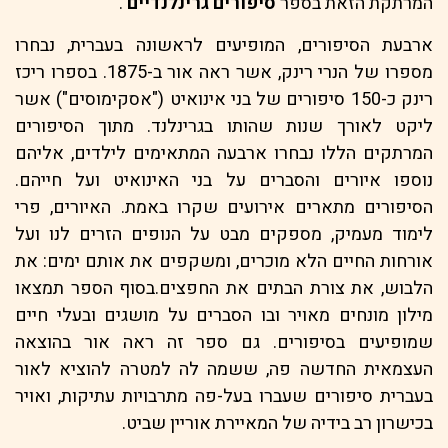
המרתקת הזאת בספר
סיפורים גרינלנדיים
.
ארבעת הסיפורים, המופיעים לראשונה בעברית, נבחרו
מספרו של הנרי רינק, אשר ראה אור ב-1875. בספרו ריכז
רינק כ-150 סיפורים של בני אינואיט ("אסקימוסים") אשר
ליקט לאורך שנות שהותו בגרינלנד. מתוך הסיפורים
המרתקים הללו נבחרו ארבעה המתאימים לילדים, אליהם
נוספו איורים והסברים על בני האינואיט ועל חייהם.
הסיפורים מתארים אירועים שקרו באמת. האיורים, פרי
לימוד מעמיק, מספקים מבט על הנופים הזרים לנו ועל
אורחות החיים הלא מוכרים, ומשקפים את אותם ימים: את
הלבוש, את צורת הבתים את החפצים.בסוף הספר תמצאו
מילון מונחים מאויר ובו הסברים על מושגים ובעלי חיים
שמופיעים בסיפורים. גם ספר זה ראה אור בהוצאה
העצמאית החדשה פה, ששמה לה למטרה להוציא לאור
בעברית סיפורים שעברו בעל-פה מתרבויות עתיקות, ואויר
בכישרון רב בידיה של המאיירת אוריין שביט.