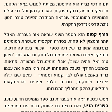
יום חורפי בבית הוא הזדמנות מצוינת לפגוש במַאי הקטנה,
תּוּ-תִיקִי החכמה, גְרוֹק הענקית, האב הקדמון וכל דרי עולם
המומינים ההומניסטי שבראה הסופרת הפינית טובה ינסון,
זוכת פרס אנדרסן היוקרתי.
חורף קסום
הוא הספר השני שראה אור בעברית, האפל
יותר והמצוין לא פחות, בסדרה הקלסית משפחת המומינים
בתרגומה המשובח של דנה כספי – עכשיו בעטיפה חדשה.
סנופקין אמנם השאיר למומינטרול פתק ובו הוא כתב "תישן
טוב ואל תהיה עצוב", אבל מומינטרול מתעורר. פתאום,
באמצע החורף, כשכל משפחתו ישנה, הוא מוצא את עצמו
בודד באמצע עולם לבן, קפוא ומפחיד – עולם שבו יגלה
יצורים מרתקים, חברים בלתי צפויים והרפתקאות
מופלאות, כחלק מתהליך התבגרותו.
ממש עכשיו ראה אור בעברית גם ספר מומינים חדש,
כוכב
השביט הגיע
, ואם רוצים גם לשחק בבית עם המומינים: