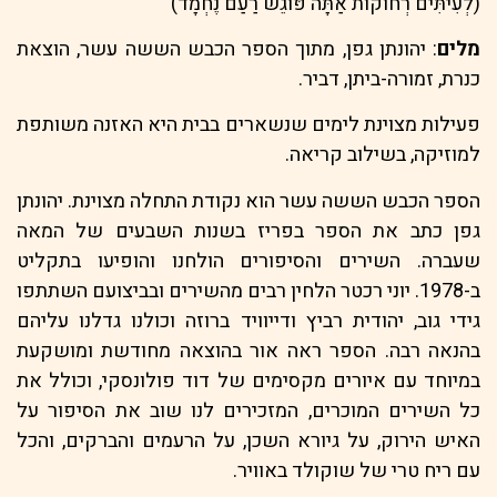
(לְעִיתִּים רְחוֹקוֹת אַתָּה פּוֹגֵשׁ רַעַם נֶחְמָד)
מלים
: יהונתן גפן, מתוך הספר הכבש הששה עשר, הוצאת
כנרת, זמורה-ביתן, דביר.
פעילות מצוינת לימים שנשארים בבית היא האזנה משותפת
למוזיקה, בשילוב קריאה.
הספר הכבש הששה עשר הוא נקודת התחלה מצוינת. יהונתן
גפן כתב את הספר בפריז בשנות השבעים של המאה
שעברה. השירים והסיפורים הולחנו והופיעו בתקליט
ב-1978. יוני רכטר הלחין רבים מהשירים ובביצועם השתתפו
גידי גוב, יהודית רביץ ודייוויד ברוזה וכולנו גדלנו עליהם
בהנאה רבה. הספר ראה אור בהוצאה מחודשת ומושקעת
במיוחד עם איורים מקסימים של דוד פולונסקי, וכולל את
כל השירים המוכרים, המזכירים לנו שוב את הסיפור על
האיש הירוק, על גיורא השכן, על הרעמים והברקים, והכל
עם ריח טרי של שוקולד באוויר.