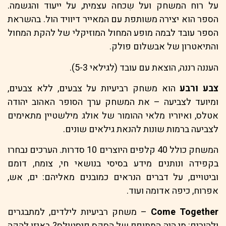
על רוח המשחק ועל שִכחה עצמית, על ייעוד והגשמה.
הספר הוא יצירה משותפת עם המאייר דיוויד הול. בהשראת
הספר עובד לבמה מופע המחול המוזיקלי של להקת המחול
והתיאטרון של אבשלום פולק.
העננה רננה, הוצאת עם עובד (לגילאי 5-3).
צבע ורבע
הוא משחק רביעיות על צבעים, ללא צבעים,
ומיועד לצביעה – את המשחק ערך הסופר האהוב יהודה
אטלס, ואיוריו מלאי ההומור של אולג מילשטיין מתאימים
לצביעה ברמות שונות להנאת גילאים שונים.
המשחק כולל 40 קלפים היוצרים 10 סדרות. הערכים נבחרו
בקפידה ונותנים מידע בסיסי בנושאי חי, צומח, דומם
וביטויים, על דברים הנראים כמובנים מאליהם: ים, אש,
אפרוח, כיפה אדומה ועוד.
Come Together
– משחק רביעיות לילדים, למתבגרים
ולהורים: מי היה המתופף של הסקס פיסטולס? באיזו להקה