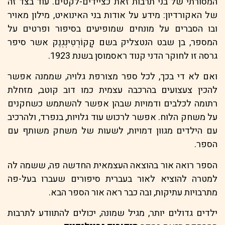
המסורתי של בני תרבות זאת כציידים-לקטים. עוד בצד זה
של האקורדיון: מידע על אודות בני האינואיט, מילון מאויר
ובו הסברים על מונחים שמופיעים בסיפור ופרטים על
המספר, בן שבט הנטצליק בשם קָקוֹרְטִינְגְנֶק אשר סיפר
גרסה זו לחוקר הדני קנוד ראסמוסן בשנת 1923.
ואם לא די בכך, לכל ספר מצורפת גלויה, שממנה אפשר
להכין צעצועים בהרכבה עצמית כמו דוב קוטב, מזחלת
רתומה לכלבים ודמויות שבהן אפשר להשתמש כשחקנים
על משחק הלוח. אפשר לרכוש עוד גלויות, בנפרד, ולהרכיב
עם הילדים מגוון דמויות, לשעות של משחק משותף עם
הספר.
הספר רואה אור בהוצאה העצמאית החדשה פה, ששמה לה
למטרה להוציא לאור בעברית סיפורים שעברו בעל-פה
מתרבויות עתיקות, ובה כבר ראה אור הספר הבא.
ילדים גדולים יותר, מגיל שמונה, יכולים להתוודע לתרבות