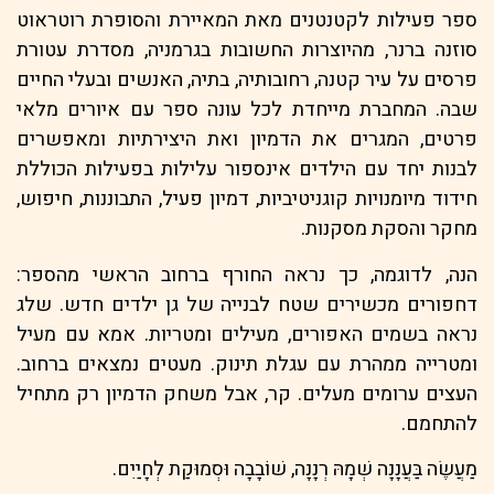
ספר פעילות לקטנטנים מאת המאיירת והסופרת רוטראוט
סוזנה ברנר, מהיוצרות החשובות בגרמניה, מסדרת עטורת
פרסים על עיר קטנה, רחובותיה, בתיה, האנשים ובעלי החיים
שבה. המחברת מייחדת לכל עונה ספר עם איורים מלאי
פרטים, המגרים את הדמיון ואת היצירתיות ומאפשרים
לבנות יחד עם הילדים אינספור עלילות בפעילות הכוללת
חידוד מיומנויות קוגניטיביות, דמיון פעיל, התבוננות, חיפוש,
מחקר והסקת מסקנות.
הנה, לדוגמה, כך נראה החורף ברחוב הראשי מהספר:
דחפורים מכשירים שטח לבנייה של גן ילדים חדש. שלג
נראה בשמים האפורים, מעילים ומטריות. אמא עם מעיל
ומטרייה ממהרת עם עגלת תינוק. מעטים נמצאים ברחוב.
העצים ערומים מעלים. קר, אבל משחק הדמיון רק מתחיל
להתחמם.
מַעֲשֶׂה בַּעֲנָנָה שְׁמָהּ רְנָנָה, שׁוֹבָבָה וּסְמוּקַת לְחָיַיִם.