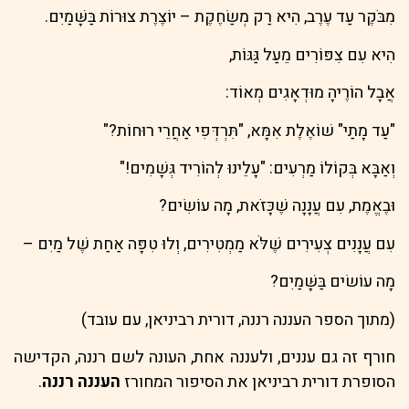
מִבֹּקֶר עַד עֶרֶב, הִיא רַק מְשַׂחֶקֶת – יוֹצֶרֶת צוּרוֹת בַּשָּׁמַיִם.
הִיא עִם צִפּוֹרִים מֵעַל גַּגּוֹת,
אֲבָל הוֹרֶיהָ מוּדְאָגִים מְאוֹד:
"עַד מָתַי" שׁוֹאֶלֶת אִמָּא, "תִּרְדְּפִי אַחֲרֵי רוּחוֹת?"
וְאַבָּא בְּקוֹלוֹ מַרְעִים: "עָלֵינוּ לְהוֹרִיד גְּשָׁמִים!"
וּבֶאֱמֶת, עִם עֲנָנָה שֶׁכָּזֹאת, מָה עוֹשִׂים?
עִם עֲנָנִים צְעִירִים שֶׁלֹּא מַמְטִירִים, וְלוּ טִפָּה אַחַת שֶׁל מַיִם –
מָה עוֹשׂים בַּשָּׁמַיִם?
(מתוך הספר העננה רננה, דורית רביניאן, עם עובד)
חורף זה גם עננים, ולעננה אחת, העונה לשם רננה, הקדישה
הסופרת דורית רביניאן את הסיפור המחורז
העננה רננה
.