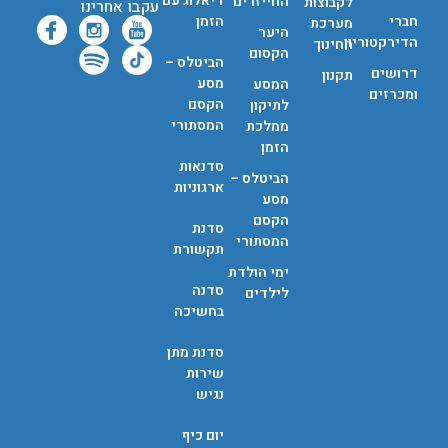
דיאלוג עם
החייזרים
לקבוצות
עקבו אחרינו
חברי
הזמן
מערכת
היער
הדירקטוריון
החינוך
הקסום
הביטלס –
דרושים
תקנון
מסע
המסע
ומכרזים
הקסם
לתיקון
המסתורי
ממלכת
הזמן
סדנאות
הביטלס –
ארגוניות
מסע
הקסם
סדנת
המסתורי
תקשורת
ימי הולדת
סדנה
לילדים
בחשיכה
סדנת מתן
שירות
נגיש
יום כיף