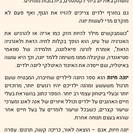
משחק באולינג ביתי לקטנטנים, בית בובות מומינים.
גם בחורף ילדים צריכים להזיז את הגוף, ואף פעם לא
מוקדם מדי לעשות יוגה.
"כשמבקשים מילד להיות חזק כמו אריה או להרגיש את
האנרגיה של עיט, הוא הופך בקלות לחיה הזאת ולאנרגיה
הזאת", אומרת לורנה פיאלונגה, תלמידה של סוואמי
סטיאננדה, שקיבלה ממנו משימה ללמד יוגה, וכך היא עושה
באיטליה, שם ייסדה את האיגוד האיטלקי ליוגה ילדים.
יוגה חיות
הוא ספר היוגה לילדים שחיברה, המבטיח שעם
תרגול משעשע ומהנה ילדיכם יהיו רגועים יותר, מרוכזים
יותר ובעלי ביטחון עצמי רב יותר. הספר כתוב בהשראת בעלי
חיים האהובים על ילדים וכולל איורים של אנה לאנג ומערכי
שיעור קצרים, כשבכל שיעור לומדים על בעל חיים אחר
שהוא בעצם תנוחה אחרת.
יוגה חיות, אגם – הוצאה לאור, כריכה קשה, תרגום: עפרה