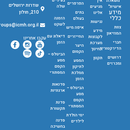
בעיניים
"משאלה
איך
הפרפרים
שדרות ירושלים
שלה
אישית"
מגיעים
מידע
210, חולון
בתים
אלינו
כללי
הזמנה
בעולם
נגישות
לשקט
groups@icmh.org.il
צוות
איפה מיש
מידע
המוזיאון
דיאלוג עם
החייזרים
לקבוצות
עקבו אחרינו
חברי
הזמן
מערכת
היער
הדירקטוריון
החינוך
הקסום
הביטלס –
דרושים
תקנון
מסע
המסע
ומכרזים
הקסם
לתיקון
המסתורי
ממלכת
הזמן
סדנאות
הביטלס –
ארגוניות
מסע
הקסם
סדנת
המסתורי
תקשורת
ימי הולדת
סדנה
לילדים
בחשיכה