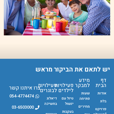
יש לתאם את הביקור מראש
דף
מידע
הבית
למבקר
פעילויות
פעילויות
צרו איתנו קשר
לילדים
לבוגרים
אודות
שעות
054-4774474
טיול עם
דיאלוג
פתיחה
בלוג
ינשול
בחשיכה
מחירים
03-6503000
פרויקט
בעקבות