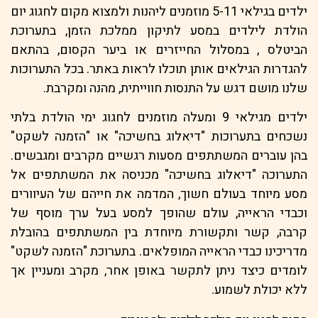
ילדים בגילאי 5-11 מוזמנים ליהנות ולמצוא מקום לחגוג יום
הולדת לילדים במסע לתיקון ממלכת הזמן, בתערוכת
הביטלס , במסלול החייזרים או ביער הקסום, בהתאם
להגדרות הגילאים אותן תוכלו לראות באתר. בכל התערוכות
שלנו מושם דגש על התנסות חווייתית, מהנה ומקרבת.
ילדים מגילאי 9 ומעלה מוזמנים לחגוג ימי הולדת בלתי
נשכחים בתערוכות "דיאלוג בחשיכה" או "הזמנה לשקט"
בהן עוברים המשתתפים מסעות רגשיים מקרבים ומגבשים.
התערוכה "דיאלוג בחשיכה" מכניסה את המשתתפים אל
מסע מיוחד בעולם חשוך, המדמה את חייהם של העיוורים
וכבדי הראייה, עולם שהופך למסע בעל ערך מוסף של
קרבה, קשר ותקשורת מיוחדת בין המשתתפים בהובלת
מדריכינו כבדי הראייה המופלאים. בתערוכת "הזמנה לשקט"
לומדים כיצד ניתן לתקשר באופן אחר, מקרב ומעניין אך
ללא יכולת לשמוע.