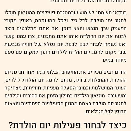
מקום לחגוג יום הולדת לילדים ולמבוגרים
בוודאי תשמחו לשמוע שבמסגרת פעילויות המוזיאון תוכלו
לחגוג ימי הולדת לכל גיל ולכל המשפחה, באופן מקורי
המעניק ערך מגבש ויוצא דופן. אם אתם מתלבטים כיצד
לבנות את יום ההולדת אותו אתם מתכננים, צרו עמנו קשר
ואנו נשמח לעזור לכם לבנות יום נפלא של חוויה מגבשת
שבו מקום לחגוג יום הולדת לילדים הופך למקום עם טעם
מיוחד במינו.
הורים רבים מכירים את החיפוש הבלתי נגמר אחר חגיגת יום
ההולדת המוצלחת ביותר, מקום לחגוג יום הולדת לילדים,
העוגה המושלמת וכמובן הפעלה מעניינת, חווייתית, מצחיקה
ומעשירה. מוזיאון הילדים בחולון מזמין את ההורים והילדים
לחגוג יום הולדת באחת ממגוון הפעילויות הייחודיות ויוצאות
הדופן לכל הגילאים.
כיצד לבחור פעילות יום הולדת?