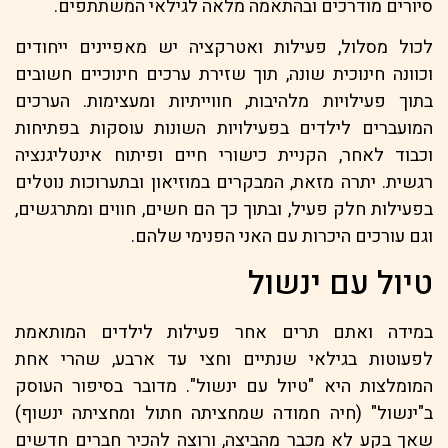
סיורים מודרכים ובהתאמה מלאה לגילאי המשתתפים.
לכול מסלול, פעילות ואטרקציה יש מאפיינים ייחודים
וכוונה חינוכית שונה, תוך שזירת ערכים חינוכיים חשובים
בתוך פעילויות מלהיבות, חווייתיות ומעצימות. הערכים
המועברים לילדים בפעילויות השונות עוסקות בפתיחות
וכבוד לאחר, הקניית כישורי חיים ופיתוח אינטליגנציה
רגשית. יתרה מזאת, המבקרים במוזיאון ובתערוכות נוטלים
בפעילות חלק פעיל, ובתוך כך הם חשים, חווים ומתרגשים,
וגם עורכים היכרות עם האני הפנימי שלהם.
טיול עם ינשול
במידה ואתם תרים אחר פעילות לילדים המותאמת
לפעוטות בגילאי שנתיים וחצי עד ארבע, שהרי אחת
המומלצות היא "טיול עם ינשול". מדובר בסיפור העוסק
ב"ינשול" (חיה חמודה שמחציתה חתול ומחציתה ינשוף)
שאך בקע לא מכבר מהביצה, ורוצה להכיר חברים חדשים