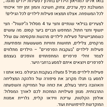
בואו אלינו למוזיאון הילדים בחולון לפעילות ילדים מהנה ,
המשלבת כיף, ערכים, צחוק, חשיבה והמון זמן יחד איכותי
לכל המשפחה. אצלנו תמצאו פעילות לילדים לכל הגילים!
לצעירים בגילאי שנתיים וחצי עד 4 מסלול ה"ינשול"- חצי
ינשוף וחצי חתול, המחפש חברים ביער קסום. מה עושים
כשמתביישים? פעילות לילדים מרגשת ומקסימה עם שלל
מרקמים, צלילים, תחושות וחוויות משעשעות ומפתיעות.
פעילות לילדים "בעקבות הפרפרים" – הילדים מתלווים
לצמד זחלי פרפרים המתפתחים והופכים בעצמם
לפרפרים ויוצאים איתם למסע ברחבי היער.
פעילות לילדים מגיל 5 ומעלה בעקבות הביטלס. בואו אתנו ו
למסע בו תגלו מקרוב את סיפורה של הלהקה המצליחה
והאהובה ביותר בעולם, את כוחה של המוזיקה והשפעתה
התרבותית. מגוון פעילויות המחכות לכם לאורך המסלול:
אולפן הקלטות, עריכת ווידאו קליפ, גלריית אמנות
המוקדשת לחיפושיות ועוד.