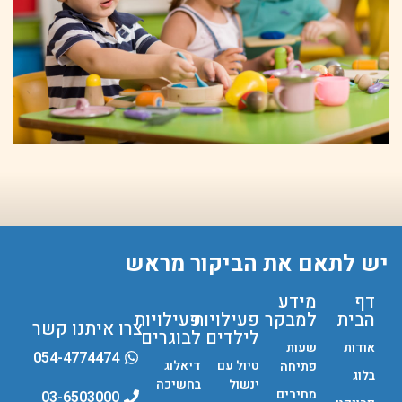
יש לתאם את הביקור מראש
דף
מידע
הבית
למבקר
פעילויות
פעילויות
צרו איתנו קשר
לילדים
לבוגרים
אודות
שעות
054-4774474
טיול עם
דיאלוג
פתיחה
בלוג
ינשול
בחשיכה
מחירים
03-6503000