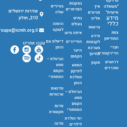
פרויקט
בעקבות
בעיניים
"משאלה
איך
הפרפרים
שדרות ירושלים
שלה
אישית"
מגיעים
מידע
210, חולון
בתים
אלינו
כללי
הזמנה
בעולם
נגישות
לשקט
groups@icmh.org.il
צוות
איפה מיש
מידע
המוזיאון
דיאלוג עם
החייזרים
לקבוצות
עקבו אחרינו
חברי
הזמן
מערכת
היער
הדירקטוריון
החינוך
הקסום
הביטלס –
דרושים
תקנון
מסע
המסע
ומכרזים
הקסם
לתיקון
המסתורי
ממלכת
הזמן
סדנאות
הביטלס –
ארגוניות
מסע
הקסם
סדנת
המסתורי
תקשורת
ימי הולדת
סדנה
לילדים