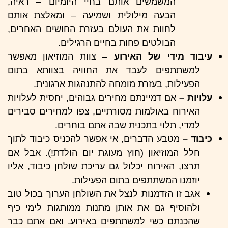
המשמשים אותם בחיי היומיום – ראיה,
הבעה מילולית ושמיעה – ומאלצת אותם
לחוות את העולם בעזרת החושים האחרים,
הבולטים פחות בחיים הרגילים.
עיבוד מידי של האירוע
– צוות המוזיאון מאפשר
למשתתפים לעבד את החוויה בצוותא בתום
הפעילות, בעזרת מומחה להתנהגות ארגונית.
עלויות –
אם דמיינתם מחירים גבוהים, יחסית לעלויות
האירוח באולמות מסורתיים, צפו למחירים סבירים
למדי, תלוי בתכנית שבה אתם בוחרים.
כיבוד –
מטבע הדברים, אי אפשר להכניס כיבוד לתוך
חלל המוזיאון (חוץ מעוגת יום הולדת!). אבל אם
תרצו, האירוח יכלול גם עריכת שולחן כיבוד, אליו
יוזמנו המשתתפים בתום הפעילות.
אגב זו הזדמנות לנצל את השולחן הערוך בכול טוב
ולהוסיף גם את אותן מתנות ממותגות לימי כיף
שהכנתם כשי למשתתפים באירוע. ואם אתם כבר