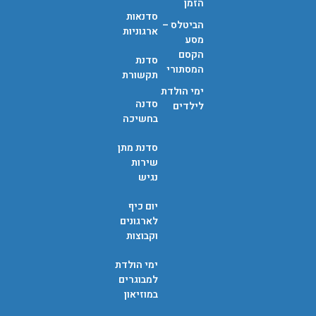
הזמן
סדנאות
הביטלס –
ארגוניות
מסע
הקסם
סדנת
המסתורי
תקשורת
ימי הולדת
סדנה
לילדים
בחשיכה
סדנת מתן
שירות
נגיש
יום כיף
לארגונים
וקבוצות
ימי הולדת
למבוגרים
במוזיאון