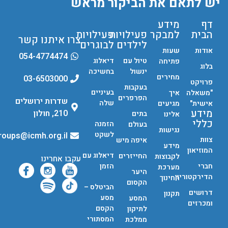
יש לתאם את הביקור מראש
דף
מידע
הבית
למבקר
פעילויות
פעילויות
צרו איתנו קשר
לילדים
לבוגרים
אודות
שעות
054-4774474
טיול עם
דיאלוג
פתיחה
בלוג
ינשול
בחשיכה
מחירים
03-6503000
פרויקט
בעקבות
בעיניים
"משאלה
איך
הפרפרים
שדרות ירושלים
שלה
אישית"
מגיעים
מידע
210, חולון
בתים
אלינו
כללי
הזמנה
בעולם
נגישות
לשקט
groups@icmh.org.il
צוות
איפה מיש
מידע
המוזיאון
דיאלוג עם
החייזרים
לקבוצות
עקבו אחרינו
חברי
הזמן
מערכת
היער
הדירקטוריון
החינוך
הקסום
הביטלס –
דרושים
תקנון
מסע
המסע
ומכרזים
הקסם
לתיקון
המסתורי
ממלכת