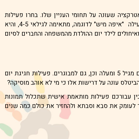
טרקציה שעונה על תחומי העניין שלו. בחרו פעילות
שמתאימה לגיל ילד יום ההולדת ויתר הילדים המשתתפים בפעילות. בתחום עבור ילדי הגיל הרך, ההצגה הפעילה "איפה מיש" לדוגמה, מתאימה לגילאי 4-5, והיא
ואיחולים לילד יום ההולדת מהמשפחה והחברים לסיום
אחת מאטרקציות המוזיאון היא הפעילות "הביטלס – מסע הקסם המסתורי", והיא מותאמת למשפחות ולילדים מגיל 5 ומעלה וכן, גם למבוגרים. פעילות חגיגת יום
ביטלס עונה על דרישות אלו כי מי לא אוהב מוסיקה?
יכין עבורכם פעילות מותאמת אישית שתכלול תמונות
ר לעומק את סבא וסבתא ולהחזיר את כולם כמה שנים