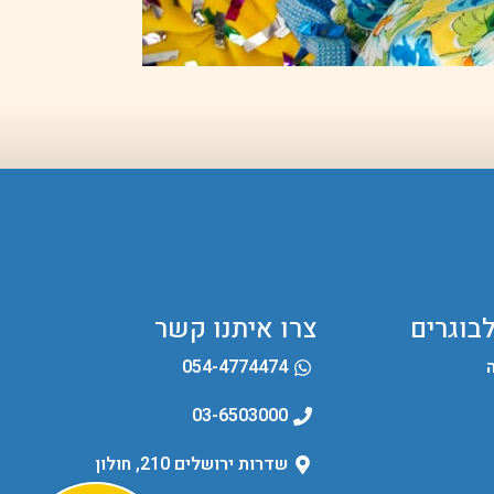
לבוגרים
צרו איתנו קשר
054-4774474
03-6503000
שדרות ירושלים 210, חולון