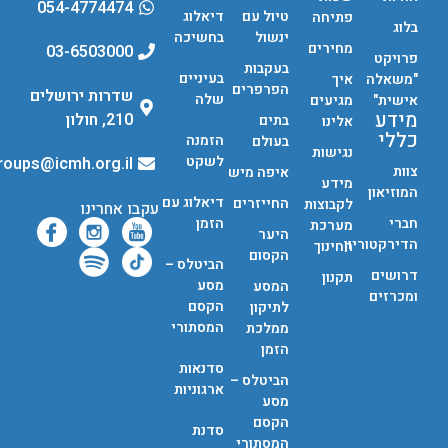
054-4774474
טיול עם
דיאלוג
פתיחה
בלוג
ינשול
בחשיכה
מחירים
03-6503000
פרויקט
בעקבות
בעיניים
"משאלה
איך
הפרפרים
שדרות ירושלים
שלה
אישית"
מגיעים
מידע
210, חולון
בתים
אלינו
כללי
הזמנה
בעולם
נגישות
לשקט
groups@icmh.org.il
צוות
איפה מיש
מידע
המוזיאון
דיאלוג עם
החייזרים
לקבוצות
עקבו אחרינו
חברי
הזמן
מערכת
היער
הדירקטוריון
החינוך
הקסום
הביטלס –
דרושים
תקנון
מסע
המסע
ומכרזים
הקסם
לתיקון
המסתורי
ממלכת
הזמן
סדנאות
הביטלס –
ארגוניות
מסע
הקסם
סדנת
המסתורי