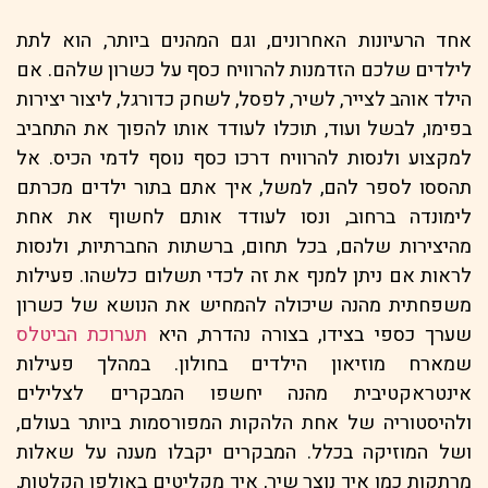
אחד הרעיונות האחרונים, וגם המהנים ביותר, הוא לתת
לילדים שלכם הזדמנות להרוויח כסף על כשרון שלהם. אם
הילד אוהב לצייר, לשיר, לפסל, לשחק כדורגל, ליצור יצירות
בפימו, לבשל ועוד, תוכלו לעודד אותו להפוך את התחביב
למקצוע ולנסות להרוויח דרכו כסף נוסף לדמי הכיס. אל
תהססו לספר להם, למשל, איך אתם בתור ילדים מכרתם
לימונדה ברחוב, ונסו לעודד אותם לחשוף את אחת
מהיצירות שלהם, בכל תחום, ברשתות החברתיות, ולנסות
לראות אם ניתן למנף את זה לכדי תשלום כלשהו. פעילות
משפחתית מהנה שיכולה להמחיש את הנושא של כשרון
שערך כספי בצידו, בצורה נהדרת, היא
תערוכת הביטלס
שמארח מוזיאון הילדים בחולון. במהלך פעילות
אינטראקטיבית מהנה יחשפו המבקרים לצלילים
ולהיסטוריה של אחת הלהקות המפורסמות ביותר בעולם,
ושל המוזיקה בכלל. המבקרים יקבלו מענה על שאלות
מרתקות כמו איך נוצר שיר, איך מקליטים באולפן הקלטות,