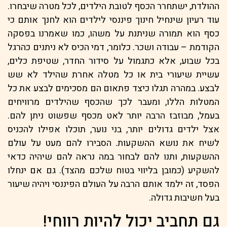
ההולדת, ישתחרר הכסף לטובת הילדים, לכל מטרה שיבחרו.
עוד רעיון שינחיל חינוך פיננסי לילדים הוא לחנך אותם כי
כסף הוא תמורה שניתנת על משהו, כמו שאמרנו בפסקה
הקודמת – עבודה ושכר. כלומר, דמי הכיס לא ניתנים כהרגל
בכל שבוע, אלא כתגמול על סידור החדר, שטיפת כלים,
עשיית שיעורי בית או כל מטלה אחרת שהילד לא שש
לבצע. במהרה תגלו כיצד פתאום הם מסכימים לבצע את כל
המטלות הללו, ומעבר לכך שהכסף שהילדים מרוויחים
בעמל, מבוזבז הרבה יותר לאט מכסף שפשוט ניתן להם.
אצל ילדים גדולים יותר, בני נוער, תוכלו אפילו להכניס
לשיח את נושא ההשקעות. הסבירו להם מעט על עולם
ההשקעות, ותנו להם לבחור במה נראה להם שיהיה כדאי
להשקיע (כמובן בליווי בטוח שלכם מהצד). גם אם ינחלו
הפסד, זה ילמד אותם הרבה על העולם הפיננסי ויהיה שיעור
בעל חשיבות גדולה.
גם תחביב יכול להיות רווחי!