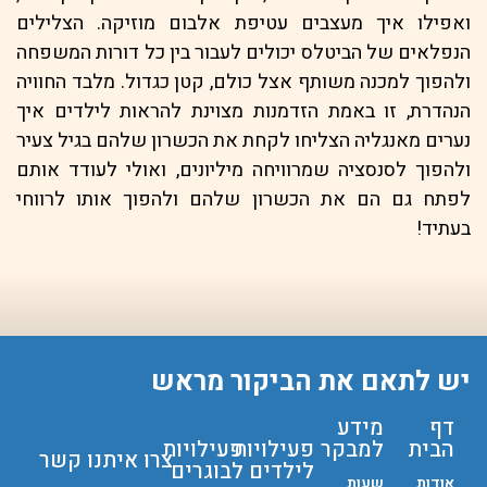
ואפילו איך מעצבים עטיפת אלבום מוזיקה. הצלילים
הנפלאים של הביטלס יכולים לעבור בין כל דורות המשפחה
ולהפוך למכנה משותף אצל כולם, קטן כגדול. מלבד החוויה
הנהדרת, זו באמת הזדמנות מצוינת להראות לילדים איך
נערים מאנגליה הצליחו לקחת את הכשרון שלהם בגיל צעיר
ולהפוך לסנסציה שמרוויחה מיליונים, ואולי לעודד אותם
לפתח גם הם את הכשרון שלהם ולהפוך אותו לרווחי
בעתיד!
יש לתאם את הביקור מראש
דף
מידע
הבית
למבקר
פעילויות
פעילויות
צרו איתנו קשר
לילדים
לבוגרים
אודות
שעות