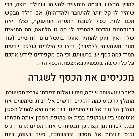
להכין מראש דוגמה מוחשית למשהו שהילד רוצה, כדי
שיהיה לו קל יותר להתחבר ולהזדהות). אם הילד מבקש
מכם לתת כסף לטובת המטרה הנחשקת, נצלו זאת
כהזדמנות נהדרת להסביר לו מה זו הלוואה, מה התנאים
שלה ואיך ניתן להחזיר אותה בתשלומים חודשיים (עוד
מונח משמעותי ללמידה). ודאו כי הילדים שלכם יודעים
תמיד כמה כסף יש ברשותם, וכי הם מקפידים ליידע אתכם
על כל רכישה שנעשית באמצעות הכסף הזה.
מכניסים את הכסף לשגרה
לאחר שנעשתה שיחה, נענו שאלות ונפתחו ערוצי תקשורת,
מומלץ להכניס כמה הרגלים חדשים אל הבית, שימשיכו את
תהליך הלימוד אל חיי היומיום. דרך אחת היא להחיל חסכון
אוטומטי בין שבקופה בבית או בקופת חסכון אותה תפתחו
בבנק לטווח זמן קצר. כך תבטיחו כי אחוז מסוים מדמי הכיס
נכנס ישירות אל חסכון. וברשותכם, פעם בשנה, ביום