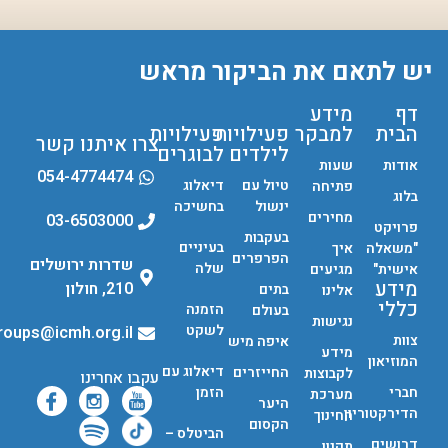
יש לתאם את הביקור מראש
דף
מידע
הבית
למבקר
פעילויות
פעילויות
צרו איתנו קשר
לילדים
לבוגרים
אודות
שעות
054-4774474
טיול עם
דיאלוג
פתיחה
בלוג
ינשול
בחשיכה
מחירים
03-6503000
פרויקט
בעקבות
בעיניים
"משאלה
איך
הפרפרים
שדרות ירושלים
שלה
אישית"
מגיעים
מידע
210, חולון
בתים
אלינו
כללי
הזמנה
בעולם
נגישות
לשקט
groups@icmh.org.il
צוות
איפה מיש
מידע
המוזיאון
דיאלוג עם
החייזרים
לקבוצות
עקבו אחרינו
חברי
הזמן
מערכת
היער
הדירקטוריון
החינוך
הקסום
הביטלס –
דרושים
תקנון