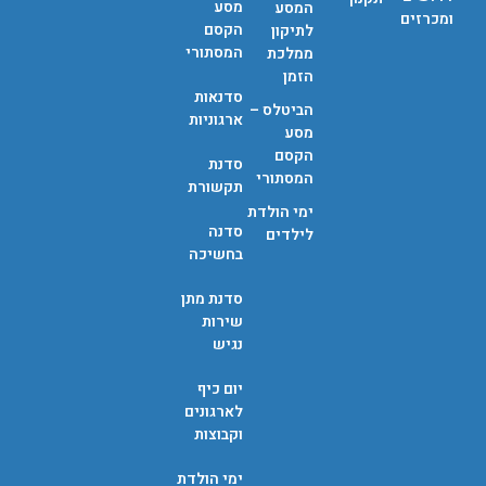
מסע
המסע
ומכרזים
הקסם
לתיקון
המסתורי
ממלכת
הזמן
סדנאות
הביטלס –
ארגוניות
מסע
הקסם
סדנת
המסתורי
תקשורת
ימי הולדת
סדנה
לילדים
בחשיכה
סדנת מתן
שירות
נגיש
יום כיף
לארגונים
וקבוצות
ימי הולדת