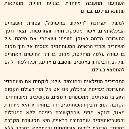
השקענו מחשבה מיוחדת בבניית חוויות מופלאות
שמתאימות גם עבורם.
למשל תערוכת "דיאלוג בחשיכה", עטורת השבחים
הבינלאומיים, אשר מספקת חוויה והתרגשות יוצאי דופן.
התערוכה מדמה באופן חווייתי ועוצמתי את חייהם של
העיוורים וכבדי הראייה. המשתתפים נכנסים אל תוך מקום
בו שורה עלטה מוחלטת, מקום בו רק החושים האחרים
שלהם, והביטחון באנשים שסובבים אותם, יוכלו לעזור להם
להתמצא בעולם.
המדריכים הנפלאים והמנוסים שלנו, לוקחים את משתתפי
התערוכה בעדינות ובהכלה, אט אט אל תוך העולם הקסום
הזה, בו מאזינים, ממששים חפצים, מקשיבים ומשוחחים.
הקרבה הנוצרת בין המשתתפים יחד בחוויה זו, היא מיוחדת
מאוד, דווקא מפני שהתקשורת ביניהם ללא המגבלות
והסטריאוטיפים שמכתיבה הראייה, היא תקשורת מקרבת
במיוחד. היכולת לזהות אובייקטים ולהתמצא במרחב ללא