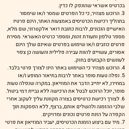
בכרטיס אשראי שהונפק לו כדין.
3. הרוכש מצהיר, כי כל הפרטים שמסר ו/או שימסור
בתהליך רכישת הכרטיסים באמצעות האתר, הינם פרטיו
האישיים הנכונים, לרבות כתובת דואר אלקטרוני, שם מלא,
מספר טלפון ותעודת זהות, ומספר כרטיס האשראי. מסירת
פרטים כוזבים ו/או שימוש בפרטים שאינם שלך הינם
אסורים, עשויים להוות עבירה פלילית והעושה כן צפוי
לעונשים הקבועים בחוק.
4. הרוכש מצהיר כי השימוש באתר הינו לצורך פרטי בלבד.
5. נפלה טעות סופר באתר לרבות בתיאור המופע ו/או
במחירו, לא יחייב הדבר את המוזיאון. במקרה שנפלה טעות
סופר, יוכל הרוכש לבטל את הרכישה ללא גביית דמי ביטול.
6. לצורך רכישת כרטיסים בצורה מקוונת עליך לעקוב אחרי
שלבי ההזמנה ולהשלים אותם, ברצף, ללא הפסקות תוך
הקפדה על הזנת פרטים נכונים ומדויקים.
7. מיד עם ביצוע הזמנת הכרטיסים, יעביר המוזיאון את פרטי