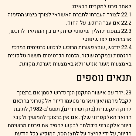
לאחר פרט למקרים הבאים:
22.1 לצורך העברתו לחברת האשראי לצורך ביצוע ההזמנה.
22.2 אם עבר הרוכש על החוק.
22.3 במסגרת הליך שיפוטי שיתקיים בין המוזיאון לרוכש,
או בהתאם לצו שיפוטי.
22.4 יודגש, שבאפשרות הרוכש לרכוש כרטיסים במרכז
ההזמנות ובמקרה שכזה, הזמנת הכרטיסים תעשה טלפונית
באמצעות מענה אנושי ולא באמצעות מערכת מקוונת.
תנאים נוספים
23. יחד עם אישור התקנון הנך נדרש לסמן אם ברצונך
לקבל מהמוזיאון ו/או מי מטעמו דיוור אלקטרוני בהתאם
לחוק התקשורת (בזק ושידורים), תשמ"ב-1982, לתיבת
הדואר האלקטרוני שלך. אם אין ברצונך להמשיך ולקבל
דיוור אלקטרוני ביכולתך לבקש להסיר את פרטיו מרשימת
הדיוור, על ידי לחיצה על לחצן הסר, המופיע בכל הודעת