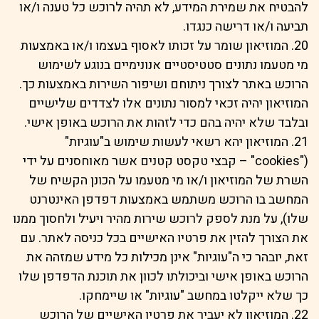
להבטיח את שמירת המידע, לא תהיה לרוכש כל טענה ו/או
תביעה ו/או דרישה כנגדו.
20. המוזיאון שומר על זכותו לאסוף בעצמו ו/או באמצעות
מי מטעמו נתונים סטטיסטיים אנונימיים בנוגע לשימוש
הרוכש באתר לצורך ניתוחם ושיפור השירות באמצעות כך.
המוזיאון יהיה זכאי למסור נתונים אלו לצדדים שלישיים
ובלבד שלא יהיה בהם כדי לזהות את הרוכש באופן אישי.
21. המוזיאון יהא רשאי לעשות שימוש ב"עוגיות"
("cookies" – קבצי טקסט קטנים אשר מאוחסנים על ידי
השרת של המוזיאון ו/או מי מטעמו על הכונן הקשיח של
המחשב בו הרוכש משתמש באמצעות דפדפן האינטרנט
שלו), על מנת לספק לרוכש שירות מהיר ויעיל ולחסוך ממנו
את הצורך להזין את פרטיו האישיים בכל כניסה לאתר. עם
זאת, יובהר כי ה"עוגיות" אינן מכילות כל מידע שמזהה את
הרוכש באופן אישי וביכולתו לכוון את תוכנת הדפדפן שלו
כך שלא ייקלטו במחשב "עוגיות" או שיימחקו.
22. המוזיאון לא יעביר את פרטיו האישיים של הרוכש