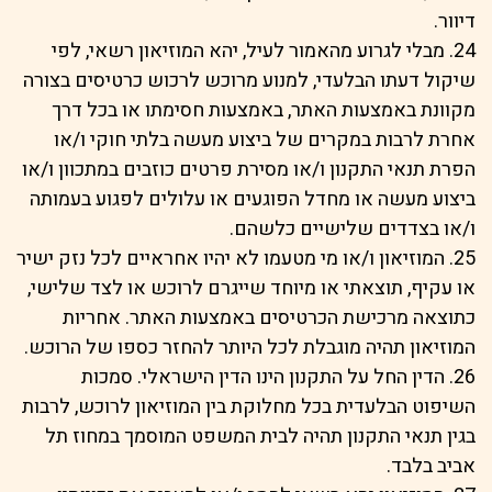
דיוור.
24. מבלי לגרוע מהאמור לעיל, יהא המוזיאון רשאי, לפי
שיקול דעתו הבלעדי, למנוע מרוכש לרכוש כרטיסים בצורה
מקוונת באמצעות האתר, באמצעות חסימתו או בכל דרך
אחרת לרבות במקרים של ביצוע מעשה בלתי חוקי ו/או
הפרת תנאי התקנון ו/או מסירת פרטים כוזבים במתכוון ו/או
ביצוע מעשה או מחדל הפוגעים או עלולים לפגוע בעמותה
ו/או בצדדים שלישיים כלשהם.
25. המוזיאון ו/או מי מטעמו לא יהיו אחראיים לכל נזק ישיר
או עקיף, תוצאתי או מיוחד שייגרם לרוכש או לצד שלישי,
כתוצאה מרכישת הכרטיסים באמצעות האתר. אחריות
המוזיאון תהיה מוגבלת לכל היותר להחזר כספו של הרוכש.
26. הדין החל על התקנון הינו הדין הישראלי. סמכות
השיפוט הבלעדית בכל מחלוקת בין המוזיאון לרוכש, לרבות
בגין תנאי התקנון תהיה לבית המשפט המוסמך במחוז תל
אביב בלבד.