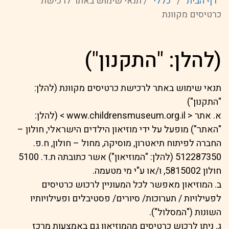
דף הבית
/
כללי
/
תנאי שימוש באתר לרכישת
כרטיסים מקוונת
(להלן: "התקנון")
תנאי שימוש באתר לרכישת כרטיסים מקוונת (להלן:
"התקנון")
א. אתר < www.childrensmuseum.org.il > (להלן:
"האתר") מופעל על ידי מוזיאון הילדים הישראלי, חולון –
החברה לפיתוח תיאטרון, מוסיקה, מחול – חולון, ח.פ.
512287350 (להלן: "המוזיאון") אשר כתובתה ת.ד. 5100
חולון 5815002, ו/או ע"י מי מטעמה.
ב. המוזיאון מאפשר לכל המעוניין לרכוש כרטיסים
לפעילויות / תערוכות/ סיורים/ פסטיבלים ופעילויותיו
השונות ("המסלול").
ג. ניתן לרכוש כרטיסים מהמוזיאון גם באמצעות מרכז