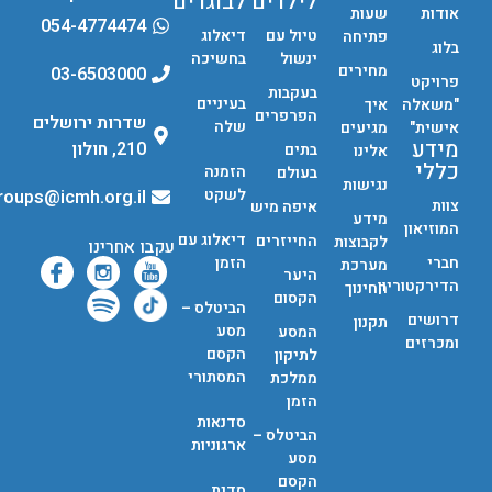
לילדים
לבוגרים
אודות
שעות
054-4774474
טיול עם
דיאלוג
פתיחה
בלוג
ינשול
בחשיכה
מחירים
03-6503000
פרויקט
בעקבות
בעיניים
"משאלה
איך
הפרפרים
שדרות ירושלים
שלה
אישית"
מגיעים
מידע
210, חולון
בתים
אלינו
כללי
הזמנה
בעולם
נגישות
לשקט
groups@icmh.org.il
צוות
איפה מיש
מידע
המוזיאון
דיאלוג עם
החייזרים
לקבוצות
עקבו אחרינו
חברי
הזמן
מערכת
היער
הדירקטוריון
החינוך
הקסום
הביטלס –
דרושים
תקנון
מסע
המסע
ומכרזים
הקסם
לתיקון
המסתורי
ממלכת
הזמן
סדנאות
הביטלס –
ארגוניות
מסע
הקסם
סדנת