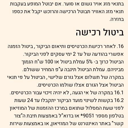
בתנאי מזג אויר גשום או סוער. אם יבוטל המופע בעקבות
תנאי מזג האוויר תבוטל הרכישה והרוכש יקבל את כספו
בחזרה.
ביטול רכישה
16. לאחר רכישת הכרטיסים ותיאום הביקור , ביטול הזמנה
אפשרי בהודעה של עד 2 ימי עסקים לפני הביקור.
הביטול כרוך ב- 5% עמלת ביטול או 100 ש"ח הנמוך
מביניהם. עמלת הביטול תיגבה ע"פ המחיר ששולם.
במקרה של תשלום אצל גורם שלישי , הביטול על פי תנאי
הביטול אצל הגורם אצלו שולמו הכרטיסים.
16.1 במקרה של אי הגעה , לא יהיה זיכוי עבור הכרטיסים.
16.2 בקשות לשינוי מועד הביקור יתקבלו עד 24 שעות
לפני שעת המסלול שתואם במרכז ההזמנות של המוזיאון
בטלפון מספר 9051* או בדוא"ל באמצעות תיבת ה"צור
קשר" באתר האינטרנט של המוזיאון, או באמצעות שירות