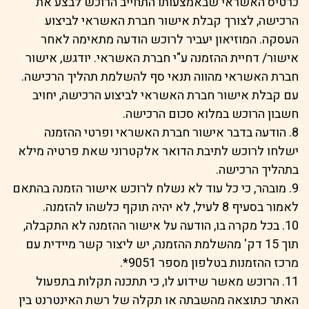
כרטיס האשראי שבאמצעותו התחייב הרוכש לבצע את
הרכישה, לצורך קבלת אישור חברת האשראי לביצוע
העסקה. המוזיאון יעביר לרוכש הודעה מתאימה לאחר
אישור/ דחיית ההזמנה ע"י חברת האשראי. יודגש, אישור
חברת האשראי מהווה תנאי סף להשלמת תהליך הרכישה.
עם קבלת אישור חברת האשראי לביצוע הרכישה, יחויב
חשבון הרוכש במלוא סכום הרכישה.
8. הודעה בדבר אישור חברת האשראי ופרטי ההזמנה
ישלחו לרוכש לתיבת הדואר אלקטרוני שאת פרטיה מילא
בתהליך הרכישה.
9. מובהר, כי כל עוד לא נשלח לרוכש אישור הזמנה בהתאם
לאמור בסעיף 8 לעיל, לא יהיה תוקף כלשהו להזמנה.
10. בכל מקרה בו, הודעה על אישור ההזמנה לא התקבלה,
תוך 15 דק' מהשלמת ההזמנה, יש ליצור קשר מיידית עם
מרכז ההזמנות בטלפון מספר 9051*.
11. הרוכש מאשר שידוע לו, כי תתכנה תקלות בתפעול
האתר כתוצאה מהשבתה או תקלה של רשת האינטרנט בין