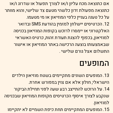
אם כתוצאה מכח עליון ו/או לצורך תפעול או שדרוג ו/או
כתוצאה מפעולת זדון כלשהי מטעם צד שלישי, והוא מוותר
על כל טענה בעניין כלפי המוזיאון או מי מטעמו.
12. הכרטיסים יישלחן למזמין בהודעת SMS ובדואר
האלקטרוני או יימסרו לרוכש בקופות המוזיאון בכניסה
למוזיאון, בכפוף להצגת תעודת זהות, כרטיס האשראי
שבאמצעותו בוצעה הרכישה באתר המוזיאון או אישור
התשלום אצל גורם שלישי .
המופעים
13. המופעים השונים מתקיימים בשטח מוזיאון הילדים
הישראלי, חולון אלא אם צוין במפורש אחרת.
14. על הרוכש להתייצב רבע שעה לפני תחילת הביקור
שנקבע לצורך איסוף הכרטיסים מקופות המוזיאון שבכניסה
למוזיאון.
15. המופעים המתקיימים תחת כיפת השמיים לא יתקיימו