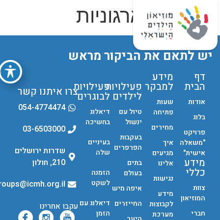
סדנאות ארגוניות
יש לתאם את הביקור מראש
דף
מידע
הבית
למבקר
פעילויות
פעילויות
צרו איתנו קשר
לילדים
לבוגרים
אודות
שעות
054-4774474
טיול עם
דיאלוג
פתיחה
בלוג
ינשול
בחשיכה
מחירים
03-6503000
פרויקט
בעקבות
בעיניים
"משאלה
איך
הפרפרים
שדרות ירושלים
שלה
אישית"
מגיעים
מידע
210, חולון
בתים
אלינו
כללי
הזמנה
בעולם
נגישות
לשקט
groups@icmh.org.il
צוות
איפה מיש
מידע
המוזיאון
דיאלוג עם
החייזרים
לקבוצות
עקבו אחרינו
חברי
הזמן
מערכת
היער