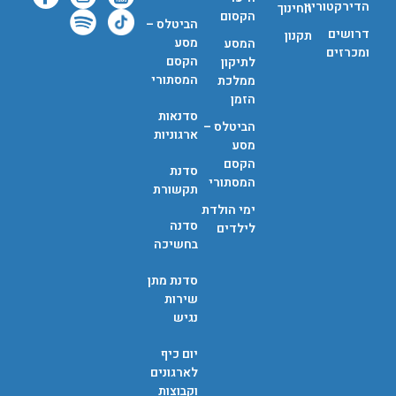
הדירקטוריון
החינוך
הקסום
הביטלס –
דרושים
תקנון
מסע
המסע
ומכרזים
הקסם
לתיקון
המסתורי
ממלכת
הזמן
סדנאות
הביטלס –
ארגוניות
מסע
הקסם
סדנת
המסתורי
תקשורת
ימי הולדת
סדנה
לילדים
בחשיכה
סדנת מתן
שירות
נגיש
יום כיף
לארגונים
וקבוצות