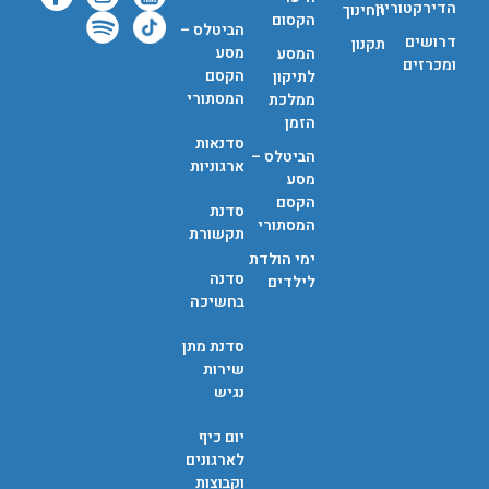
הדירקטוריון
החינוך
הקסום
הביטלס –
דרושים
תקנון
מסע
המסע
ומכרזים
הקסם
לתיקון
המסתורי
ממלכת
הזמן
סדנאות
הביטלס –
ארגוניות
מסע
הקסם
סדנת
המסתורי
תקשורת
ימי הולדת
סדנה
לילדים
בחשיכה
סדנת מתן
שירות
נגיש
יום כיף
לארגונים
וקבוצות