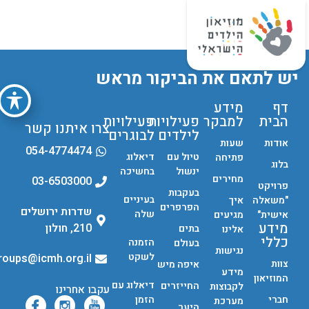
מי הולדת
יש לתאם את הביקור מראש
דף
מידע
הבית
למבקר
פעילויות
פעילויות
צרו איתנו קשר
לילדים
לבוגרים
אודות
שעות
054-4774474
טיול עם
דיאלוג
פתיחה
בלוג
ינשול
בחשיכה
מחירים
03-6503000
פרויקט
בעקבות
בעיניים
"משאלה
איך
הפרפרים
שדרות ירושלים
שלה
אישית"
מגיעים
מידע
210, חולון
בתים
אלינו
כללי
הזמנה
בעולם
נגישות
לשקט
groups@icmh.org.il
צוות
איפה מיש
מידע
המוזיאון
דיאלוג עם
החייזרים
לקבוצות
עקבו אחרינו
חברי
הזמן
מערכת
היער