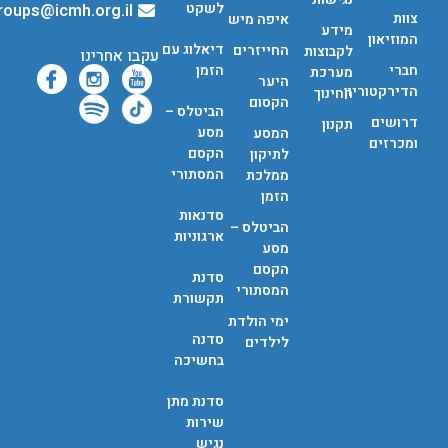
לשקט
groups@icmh.org.il
צוות
איפה מיש
מידע
המוזיאון
דיאלוג עם
החייזרים
לקבוצות
עקבו אחרינו
חברי
הזמן
מערכת
היער
הדירקטוריון
החינוך
הקסום
הביטלס –
דרושים
תקנון
מסע
המסע
ומכרזים
הקסם
לתיקון
המסתורי
ממלכת
הזמן
סדנאות
הביטלס –
ארגוניות
מסע
הקסם
סדנת
המסתורי
תקשורת
ימי הולדת
סדנה
לילדים
בחשיכה
סדנת מתן
שירות
נגיש