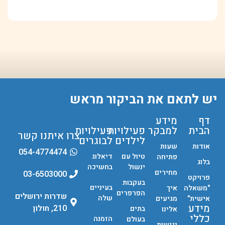
יש לתאם את הביקור מראש
דף
מידע
הבית
למבקר
פעילויות
פעילויות
צרו איתנו קשר
לילדים
לבוגרים
אודות
שעות
054-4774474
טיול עם
דיאלוג
פתיחה
בלוג
ינשול
בחשיכה
מחירים
03-6503000
פרויקט
בעקבות
בעיניים
"משאלה
איך
הפרפרים
שדרות ירושלים
שלה
אישית"
מגיעים
מידע
210, חולון
בתים
אלינו
כללי
הזמנה
בעולם
נגישות