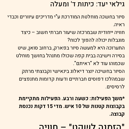
גילאי יעד: כיתות ד' ומעלה
סיור בחשכה מוחלטת המודרכת ע"י מדריכים עיוורים וכבדי
ראיה.
חוויה ייחודית שבמרכזה שיעור חברתי חשוב – כיצד
מוגבלות יכולה להפוך לכוח?
התערוכה היא למעשה סיור בפארק, ברחוב סואן, שיט
בסירה וישיבה בבית קפה שכולו מתנהל בחושך מוחלט
שכמוהו עוד לא "ראיתם".
הסיור בחשיכה יוצר דיאלוג בינאישי וקבוצתי מרתק
שבמהלכו דפוסים חברתיים ודעות קדומות מתנפצים
לרסיסים.
*משך הפעילות: כשעה ורבע. הפעילות מתקיימת
בקבוצות קטנות של 10 איש. מדי 15 דקות נכנסת
קבוצה.
"הזמנה לשקט" – חוויה