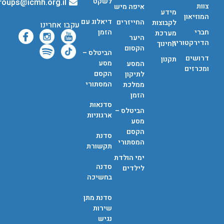
לשקט
groups@icmh.org.il
צוות
איפה מיש
מידע
המוזיאון
דיאלוג עם
החייזרים
לקבוצות
עקבו אחרינו
חברי
הזמן
מערכת
היער
הדירקטוריון
החינוך
הקסום
הביטלס –
דרושים
תקנון
מסע
המסע
ומכרזים
הקסם
לתיקון
המסתורי
ממלכת
הזמן
סדנאות
הביטלס –
ארגוניות
מסע
הקסם
סדנת
המסתורי
תקשורת
ימי הולדת
סדנה
לילדים
בחשיכה
סדנת מתן
שירות
נגיש