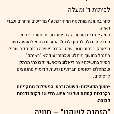
לכיתות ד' ומעלה
סיור בחשכה מוחלטת המודרכת ע"י מדריכים עיוורים וכבדי
ראיה.
חוויה ייחודית שבמרכזה שיעור חברתי חשוב – כיצד
מוגבלות יכולה להפוך לכוח? התערוכה היא למעשה סיור
בפארק, ברחוב סואן, שיט בסירה וישיבה בבית קפה שכולו
מתנהל בחושך מוחלט שכמוהו עוד לא "ראיתם".
הסיור בחשיכה יוצר דיאלוג בינאישי וקבוצתי מרתק
שבמהלכו דפוסים חברתיים ודעות קדומות מתנפצים
לרסיסים.
*משך הפעילות: כשעה ורבע. הפעילות מתקיימת
בקבוצות קטנות של 10 איש. מדי 15 דקות נכנסת
קבוצה.
"הזמנה לשקט" – חוויה