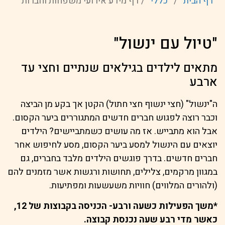
דף הבית
/
כללי
/
דף מידע אירועי משפחות וחברות
"טיול עם ינשול"
מתאים לילדים בגילאים שנתיים וחצי עד
ארבע
ה"ינשול" (חצי ינשוף חצי חתול) הקטן אך בקע מן הביצה
וכבר רוצה לפגוש חברים חדשים המתגוררים ביער הקסום.
אבל הוא מתבייש. אז מה עושים כשמתביישים? הילדים
יוצאים עם הינשול למסע ביער הקסום, מסע לחיפוש אחר
חברים חדשים. בדרך פוגשים הילדים מלבד בחברים, גם
במגוון מרקמים, צלילים, תחושות ורגשות אשר מזמנים להם
(ולהורים המלווים) חוויות משעשעות ומפתיעות.
*משך הפעילות כשעה ורבע- הכניסה בקבוצות של 12,
כאשר מדי רבע שעה נכנסת קבוצה.