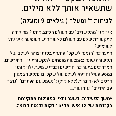
שתשאיר אותך ללא מילים.
לכיתות ד' ומעלה ( גילאים 9 ומעלה)
איך אנו "מתקשרים" עם העולם הסובב אותנו? מה קורה
לתקשורת שלנו עם העולם כאשר חוש השמיעה אינו ניתן
לשימוש?
התערוכה "הזמנה לשקט" פותחת בפנינו צוהר לעולם של
תקשורת שונה באמצעות מומחים לתקשורת זו – החירשים.
המדריכים בתערוכה, חירשים וכבדי שמיעה, ילוו אותנו
במסע פעיל וחוויתי לעולם של שקט, בו נתקשר במגוון
דרכים לא- דוברות (ללא קול) : "נשמע עם העיניים", "נדבר
עם הידיים" ועוד ועוד….
*משך הפעילות: כשעה וחצי. הפעילות מתקיימת
בקבוצות של 12 איש. מדי 15 דקות נכנסת קבוצה.