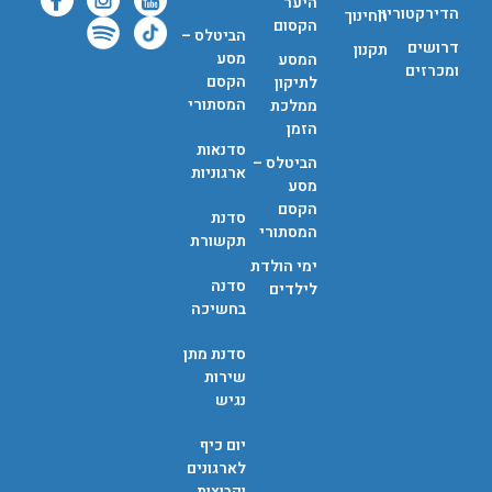
היער
הדירקטוריון
החינוך
הקסום
הביטלס –
דרושים
תקנון
מסע
המסע
ומכרזים
הקסם
לתיקון
המסתורי
ממלכת
הזמן
סדנאות
הביטלס –
ארגוניות
מסע
הקסם
סדנת
המסתורי
תקשורת
ימי הולדת
סדנה
לילדים
בחשיכה
סדנת מתן
שירות
נגיש
יום כיף
לארגונים
וקבוצות