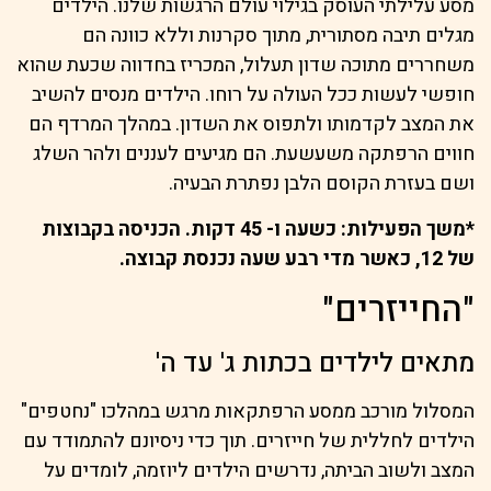
מסע עלילתי העוסק בגילוי עולם הרגשות שלנו. הילדים
מגלים תיבה מסתורית, מתוך סקרנות וללא כוונה הם
משחררים מתוכה שדון תעלול, המכריז בחדווה שכעת שהוא
חופשי לעשות ככל העולה על רוחו. הילדים מנסים להשיב
את המצב לקדמותו ולתפוס את השדון. במהלך המרדף הם
חווים הרפתקה משעשעת. הם מגיעים לעננים ולהר השלג
ושם בעזרת הקוסם הלבן נפתרת הבעיה.
*משך הפעילות: כשעה ו- 45 דקות. הכניסה בקבוצות
של 12, כאשר מדי רבע שעה נכנסת קבוצה.
"החייזרים"
מתאים לילדים בכתות ג' עד ה'
המסלול מורכב ממסע הרפתקאות מרגש במהלכו "נחטפים"
הילדים לחללית של חייזרים. תוך כדי ניסיונם להתמודד עם
המצב ולשוב הביתה, נדרשים הילדים ליוזמה, לומדים על