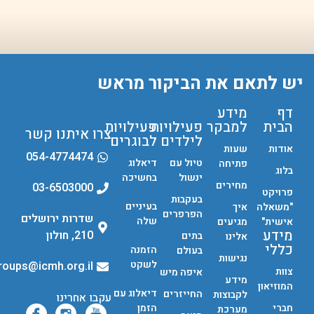
יש לתאם את הביקור מראש
דף
מידע
הבית
למבקר
פעילויות
פעילויות
צרו איתנו קשר
לילדים
לבוגרים
אודות
שעות
054-4774474
טיול עם
דיאלוג
פתיחה
בלוג
ינשול
בחשיכה
מחירים
03-6503000
פרויקט
בעקבות
בעיניים
"משאלה
איך
הפרפרים
שדרות ירושלים
שלה
אישית"
מגיעים
מידע
210, חולון
בתים
אלינו
כללי
הזמנה
בעולם
נגישות
לשקט
groups@icmh.org.il
צוות
איפה מיש
מידע
המוזיאון
דיאלוג עם
החייזרים
לקבוצות
עקבו אחרינו
חברי
הזמן
מערכת